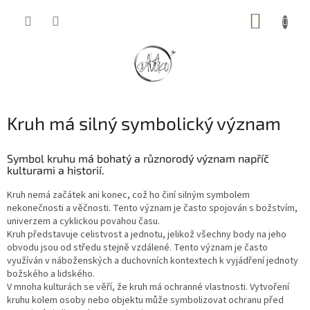
Přejít
NÁKUP
na
obsah
KOŠÍK
Kruh má silný symbolický význam
Symbol kruhu má bohatý a různorodý význam napříč
kulturami a historií.
Kruh nemá začátek ani konec, což ho činí silným symbolem
nekonečnosti a věčnosti. Tento význam je často spojován s božstvím,
univerzem a cyklickou povahou času.
Kruh představuje celistvost a jednotu, jelikož všechny body na jeho
obvodu jsou od středu stejně vzdálené. Tento význam je často
využíván v náboženských a duchovních kontextech k vyjádření jednoty
božského a lidského.
V mnoha kulturách se věří, že kruh má ochranné vlastnosti. Vytvoření
kruhu kolem osoby nebo objektu může symbolizovat ochranu před