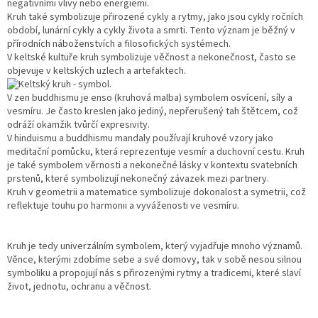
negativními vlivy nebo energiemi.
Kruh také symbolizuje přirozené cykly a rytmy, jako jsou cykly ročních
období, lunární cykly a cykly života a smrti. Tento význam je běžný v
přírodních náboženstvích a filosofických systémech.
V keltské kultuře kruh symbolizuje věčnost a nekonečnost, často se
objevuje v keltských uzlech a artefaktech.
V zen buddhismu je enso (kruhová malba) symbolem osvícení, síly a
vesmíru. Je často kreslen jako jediný, nepřerušený tah štětcem, což
odráží okamžik tvůrčí expresivity.
V hinduismu a buddhismu mandaly používají kruhové vzory jako
meditační pomůcku, která reprezentuje vesmír a duchovní cestu. Kruh
je také symbolem věrnosti a nekonečné lásky v kontextu svatebních
prstenů, které symbolizují nekonečný závazek mezi partnery.
Kruh v geometrii a matematice symbolizuje dokonalost a symetrii, což
reflektuje touhu po harmonii a vyváženosti ve vesmíru.
Kruh je tedy univerzálním symbolem, který vyjadřuje mnoho významů.
Věnce, kterými zdobíme sebe a své domovy, tak v sobě nesou silnou
symboliku a propojují nás s přirozenými rytmy a tradicemi, které slaví
život, jednotu, ochranu a věčnost.