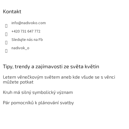
Kontakt
info
@
nadivoko.com
+420 731 647 772
Sledujte nás na Fb
nadivok_o
Tipy, trendy a zajímavosti ze světa květin
Letem věnečkovým světem aneb kde všude se s věnci
můžete potkat
Kruh má silný symbolický význam
Pár pomocníků k plánování svatby