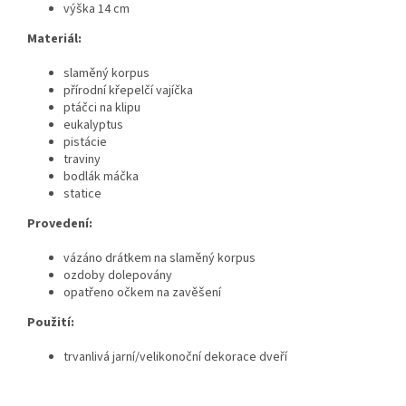
výška 14 cm
Materiál:
slaměný korpus
přírodní křepelčí vajíčka
ptáčci na klipu
eukalyptus
pistácie
traviny
bodlák máčka
statice
Provedení:
vázáno drátkem na slaměný korpus
ozdoby dolepovány
opatřeno očkem na zavěšení
Použití:
trvanlivá jarní/velikonoční dekorace dveří