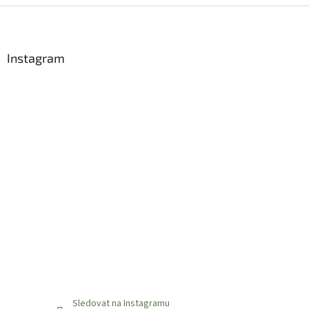
Z
á
p
a
Instagram
t
í
Sledovat na Instagramu