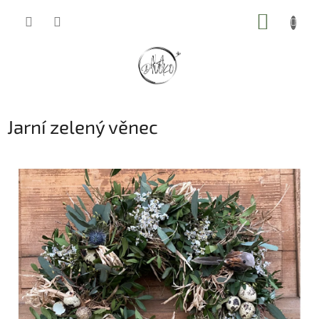
Přejít
NÁKUP
na
obsah
KOŠÍK
Jarní zelený věnec