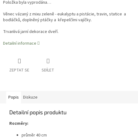
Položka byla vyprodána…
Věnec vázaný z mixu zeleně - eukalyptu a pistácie, travin, statice a
bodláčků, doplněný ptáčky a křepelčími vajíčky.
Trvanlivá jarní dekorace dveří.
Detailní informace
ZEPTAT SE
SDÍLET
Popis
Diskuze
Detailní popis produktu
Rozměry:
průměr 40 cm