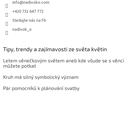
info
@
nadivoko.com
+420 731 647 772
Sledujte nás na Fb
nadivok_o
Tipy, trendy a zajímavosti ze světa květin
Letem věnečkovým světem aneb kde všude se s věnci
můžete potkat
Kruh má silný symbolický význam
Pár pomocníků k plánování svatby