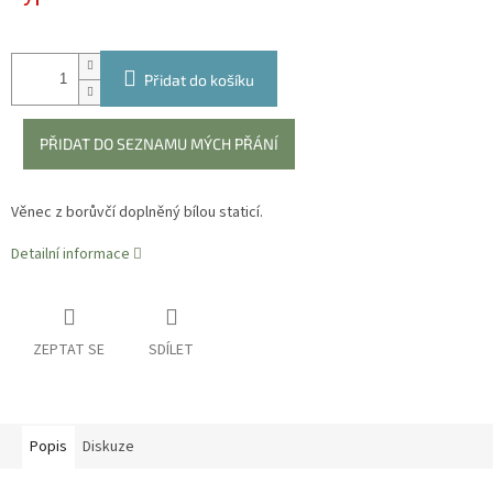
Přidat do košíku
PŘIDAT DO SEZNAMU MÝCH PŘÁNÍ
Věnec z borůvčí doplněný bílou staticí.
Detailní informace
ZEPTAT SE
SDÍLET
Popis
Diskuze