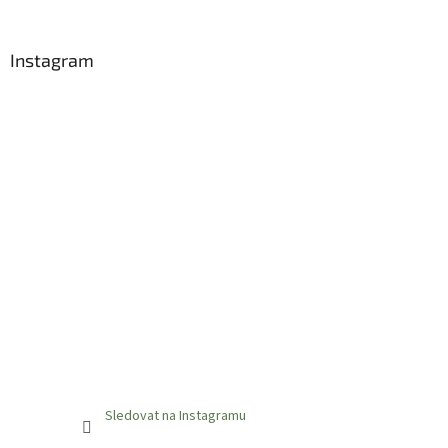
á
p
a
Instagram
t
í
Sledovat na Instagramu