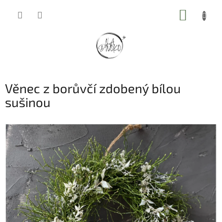
Přejít
NÁKUP
na
obsah
KOŠÍK
Věnec z borůvčí zdobený bílou
sušinou