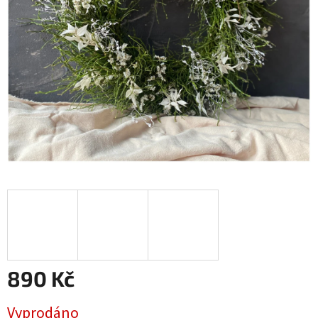
890 Kč
Měrná
Vyprodáno
cena: