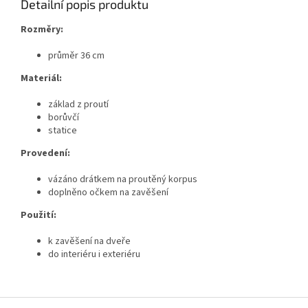
Detailní popis produktu
Rozměry:
průměr 36 cm
Materiál:
základ z proutí
borůvčí
statice
Provedení:
vázáno drátkem na proutěný korpus
doplněno očkem na zavěšení
Použití:
k zavěšení na dveře
do interiéru i exteriéru
Z