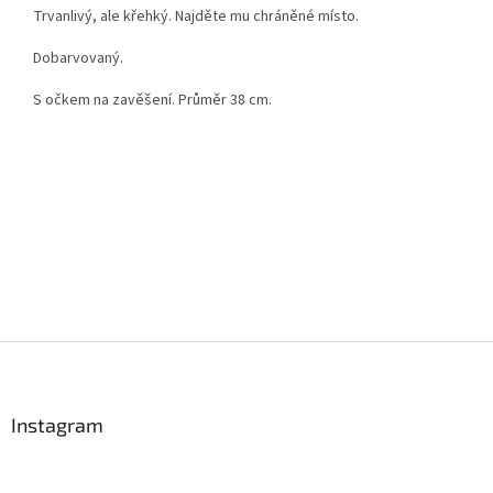
Trvanlivý, ale křehký. Najděte mu chráněné místo.
Dobarvovaný.
S očkem na zavěšení. Průměr 38 cm.
Z
á
p
a
Instagram
t
í