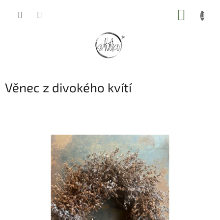
Přejít
NÁKUP
na
obsah
KOŠÍK
Věnec z divokého kvítí