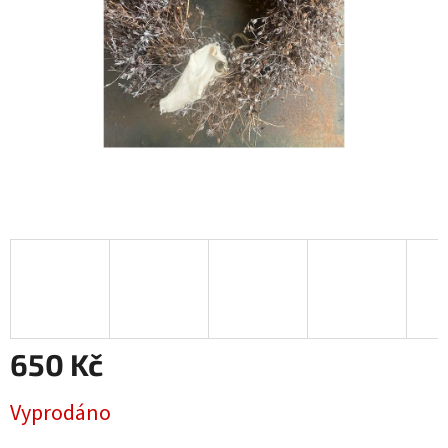
650 Kč
Měrná
Vyprodáno
cena: